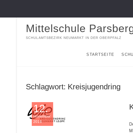
Zum
09492/901040
sekretariat@mittelschule-parsberg.de
Inhalt
springen
Mittelschule Parsber
SCHULAMTSBEZIRK NEUMARKT IN DER OBERPFALZ
STARTSEITE
SCH
Schlagwort:
Kreisjugendring
12.
November
2016
De
Mi