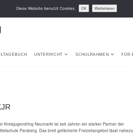
OK
Weiterlesen
Diese Website benutzt Cookies.
g
ULTAGEBUCH
UNTERRICHT
SCHULRAHMEN
FÜR 
KJR
r Kreisjugendring Neumarkt ist seit Jahren ein starker Partner der
ttelschule Parsberg. Das breit gefächerte Freizeitangebot lässt nahezu