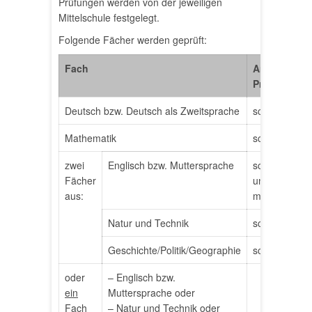
Prüfungen werden von der jeweiligen
Mittelschule festgelegt.
Folgende Fächer werden geprüft:
Fach
Art der
Prüfung
Deutsch bzw. Deutsch als Zweitsprache
schriftlich
Mathematik
schriftlich
zwei
Englisch bzw. Muttersprache
schriftlich
Fächer
und
aus:
mündlich
Natur und Technik
schriftlich
Geschichte/Politik/Geographie
schriftlich
oder
– Englisch bzw.
ein
Muttersprache oder
Fach
– Natur und Technik oder