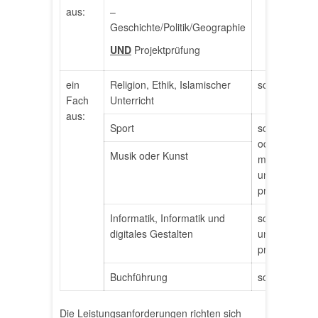
aus:
–
Geschichte/Politik/Geographie
UND
Projektprüfung
ein
Religion, Ethik, Islamischer
schriftlich
Fach
Unterricht
aus:
Sport
schriftlich
oder
Musik oder Kunst
mündlich
und
praktisch
Informatik, Informatik und
schriftlich
digitales Gestalten
und
praktisch
Buchführung
schriftlich
Die Leistungsanforderungen richten sich