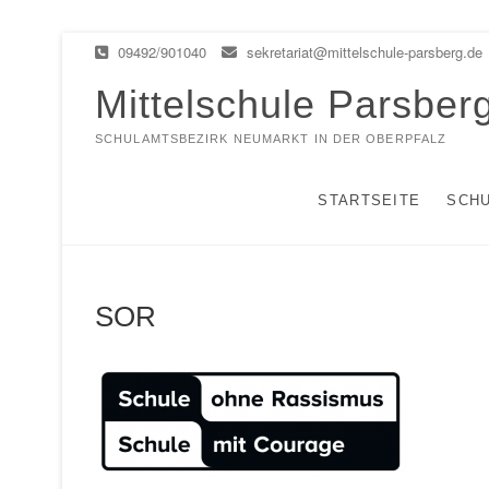
Zum
09492/901040
sekretariat@mittelschule-parsberg.de
Inhalt
springen
Mittelschule Parsber
SCHULAMTSBEZIRK NEUMARKT IN DER OBERPFALZ
STARTSEITE
SCH
SOR