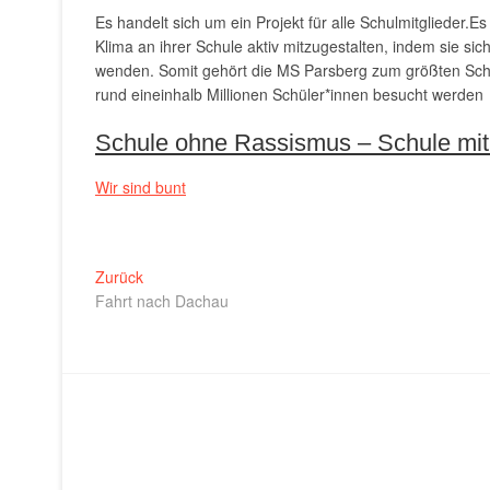
Es handelt sich um ein Projekt für alle Schulmitglieder.
Klima an ihrer Schule aktiv mitzugestalten, indem sie s
wenden. Somit gehört die MS Parsberg zum größten Schu
rund eineinhalb Millionen Schüler*innen besucht werden
Schule ohne Rassismus – Schule mi
Wir sind bunt
Beitragsnavigation
Vorheriger
Zurück
Beitrag:
Fahrt nach Dachau