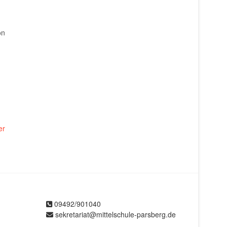
on
Nächster
er
Beitrag:
09492/901040
sekretariat@mittelschule-parsberg.de